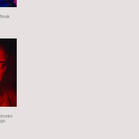
freak
imeiro
igo