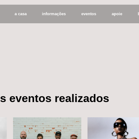
a casa
informações
eventos
apoie
os eventos realizados