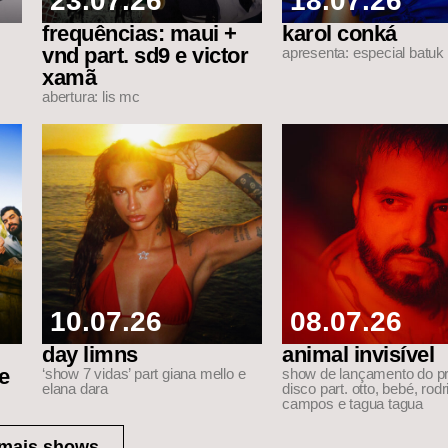
23.07.26
18.07.26
frequências: maui +
karol conká
vnd part. sd9 e victor
apresenta: especial batuk 
xamã
abertura: lis mc
10.07.26
08.07.26
day limns
animal invisível
e
‘show 7 vidas’ part giana mello e
show de lançamento do pr
elana dara
disco part. otto, bebé, rodr
campos e tagua tagua
 mais shows