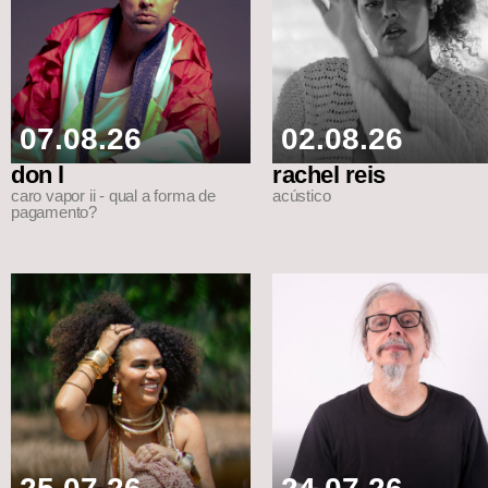
07.08.26
02.08.26
don l
rachel reis
caro vapor ii - qual a forma de
acústico
pagamento?