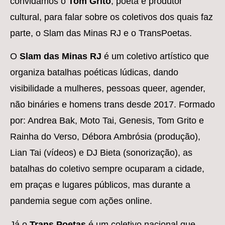
convidamos o
Tom Grito
, poeta e produtor
cultural, para falar sobre os coletivos dos quais faz
parte, o Slam das Minas RJ e o TransPoetas.
O
Slam das Minas RJ
é um coletivo artístico que
organiza batalhas poéticas lúdicas, dando
visibilidade a mulheres, pessoas queer, agender,
não bináries e homens trans desde 2017. Formado
por: Andrea Bak, Moto Tai, Genesis, Tom Grito e
Rainha do Verso, Débora Ambrósia (produção),
Lian Tai (vídeos) e DJ Bieta (sonorização), as
batalhas do coletivo sempre ocuparam a cidade,
em praças e lugares públicos, mas durante a
pandemia segue com ações online.
Já o
Trans Poetas
é um coletivo nacional que