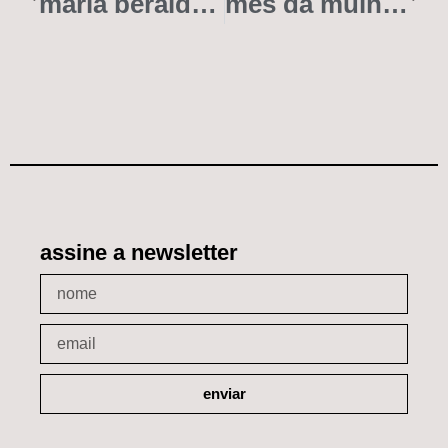
maria beraldo: assista aos melhores momentos da série minidocs (vídeo)
mês da mulher: silvia borba
assine a newsletter
enviar