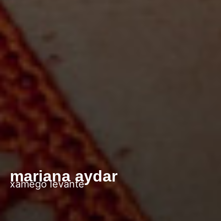
mariana aydar
xamego levante