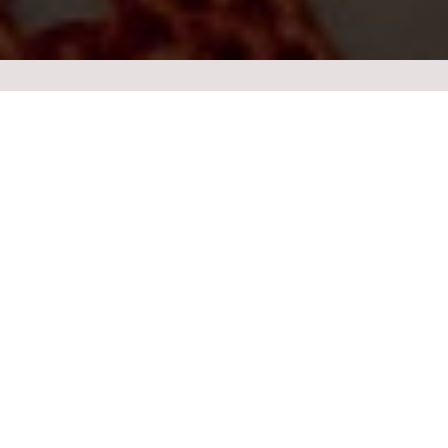
28.08 | sexta-
ingressos
feira
sobre o evento
sobre
No dia
28.08
,
Mariana Aydar
sobe ao palco da
Casa
Natura Musical
com o show
“Xamego Levante”
.
Mariana Aydar
é uma das principais vozes do forró