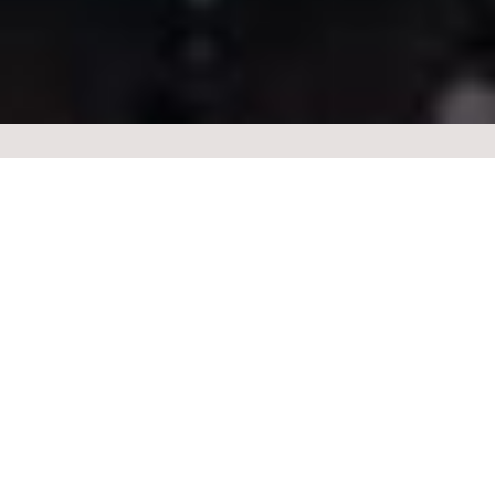
22.08 | sexta-feira
23.08 | sábado
sobre o evento
sobre
Marina Lima
encerra a turnê
Rota 69
na
Casa Natura
Musical
nos dias 22 e 23.08!