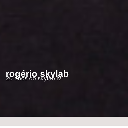
rogério skylab
20 anos do skylab iv