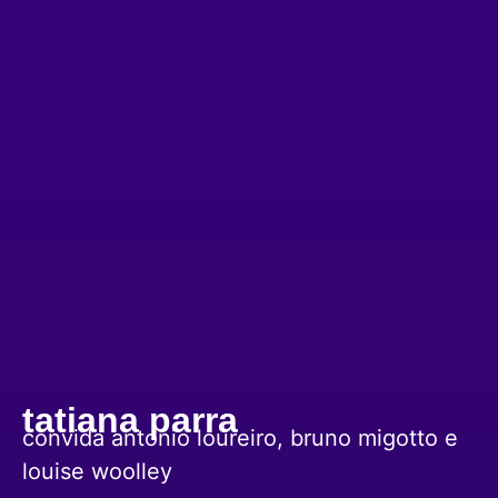
tatiana parra
convida antonio loureiro, bruno migotto e
louise woolley