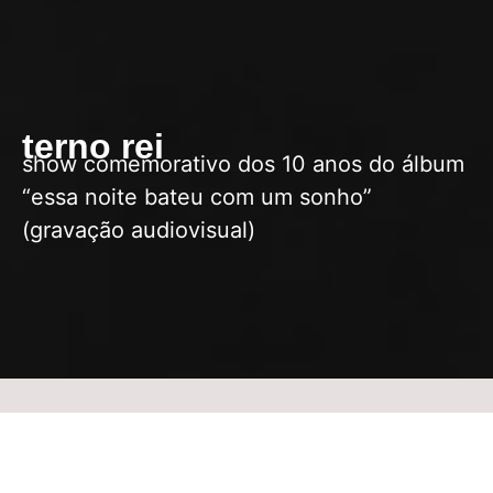
terno rei
show comemorativo dos 10 anos do álbum
“essa noite bateu com um sonho”
(gravação audiovisual)
08.08 |
esgotado
sábado