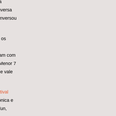
a
nversa
onversou
 os
.
aram com
 Menor 7
 e vale
tival
nica e
Tun,