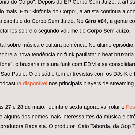
nia do Corpo”. Depois do EP Corpo Sem Juízo, a artist
do mais. Em “Sinfonia do Corpo”, a artista continua a co
ro capítulo do Corpo Sem Juízo. No
Giro #04
, a gente c
detalhes sobre o segundo volume do Corpo Sem Juízo.
sobre música e cultura periférica. No último episódio,
bre a nova tendência no funk paulista: o beat bruxaria
fone”, o bruxaria mistura funk com EDM e se consolid
 São Paulo. O episódio tem entrevistas com os DJs K e
podcast
tá disponível
nos principais players de streaming
s 27 e 28 de maio, quinta e sexta agora, vai rolar o
Fes
 alguns dos nomes mais interessantes da música eletrô
a produtora Badsista. O produtor Caio Taborda, da Gop 