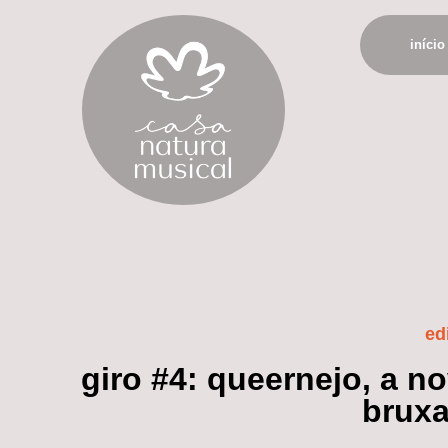
início
ed
giro #4: queernejo, a no
bruxa