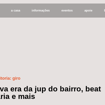
a casa
informações
eventos
apoie
itoria:
giro
va era da jup do bairro, beat
ria e mais