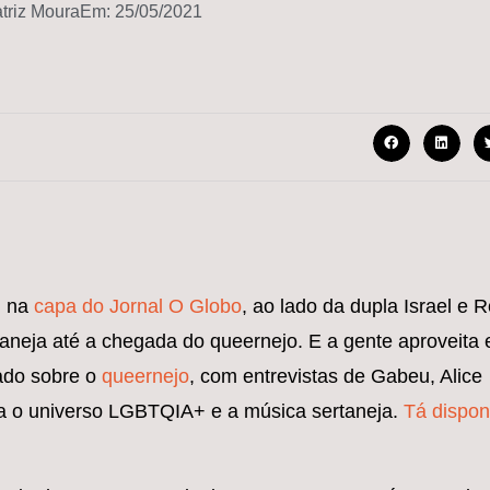
triz Moura
Em:
25/05/2021
u na
capa do Jornal O Globo
, ao lado da dupla Israel e R
aneja até a chegada do queernejo. E a gente aproveita 
sado sobre o
queernejo
, com entrevistas de Gabeu, Alice
a o universo LGBTQIA+ e a música sertaneja.
Tá dispon