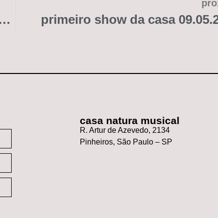
pro
 política e dor de dente: a capa de rastilho, do kiko dinucci
primeiro show da casa 09.05.
casa natura musical
R. Artur de Azevedo, 2134
Pinheiros, São Paulo – SP