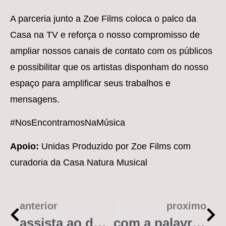
A parceria junto a Zoe Films coloca o palco da
Casa na TV e reforça o nosso compromisso de
ampliar nossos canais de contato com os públicos
e possibilitar que os artistas disponham do nosso
espaço para amplificar seus trabalhos e
mensagens.
#NosEncontramosNaMúsica
Apoio:
Unidas Produzido por Zoe Films com
curadoria da Casa Natura Musical
anterior
proximo
assista ao documentário #elasquelutam, da onerpm com apoio da casa natura musical (vídeo)
com a palavra: claudia assef e monique dardenne, women’s music event (vídeo)