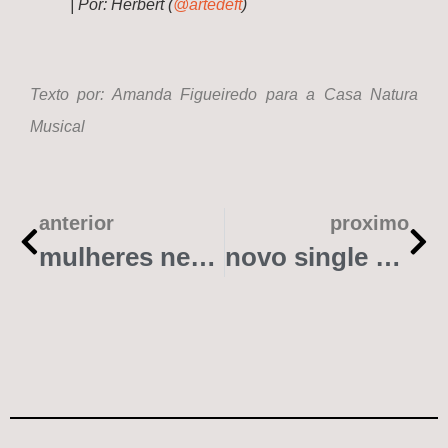
| Por: Herbert (
@artedeft
)
Texto por: Amanda Figueiredo
para a Casa Natura
Musical
anterior
proximo
mulheres negras no samba e a arte do aquilombamento
novo single da marina sena, medley das irmãs de pau e os lançamentos que mais gostamos em janeiro e fevereiro