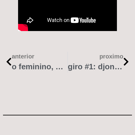
anterior
proximo
o feminino, as águas e a música brasileira
giro #1: djonga, tuyo no sxsw e mais. o que bombou em março