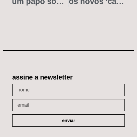
um papo sobre karim aïnouz e cinema brasileiro com don l
os novos ‘caminhos selvagens’ de catto
assine a newsletter
enviar