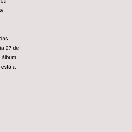
Meu
ra
idas
ia 27 de
o álbum
 está a