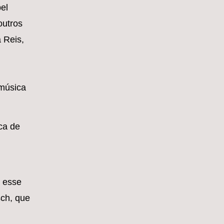
el
outros
 Reis,
 música
ca de
a esse
sch, que