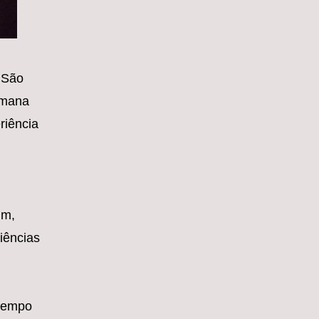
e São
emana
riência
um,
iências
 tempo