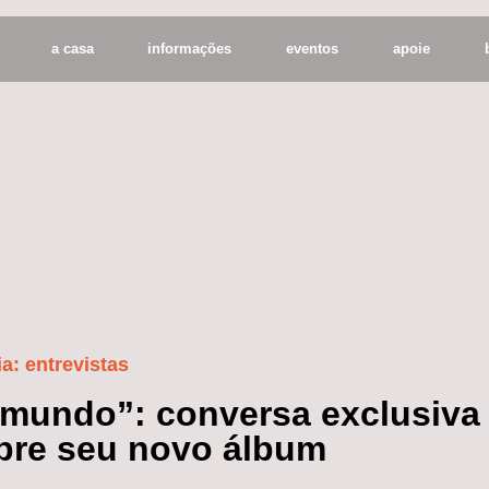
a casa
informações
eventos
apoie
ia:
entrevistas
 mundo”: conversa exclusiva
bre seu novo álbum