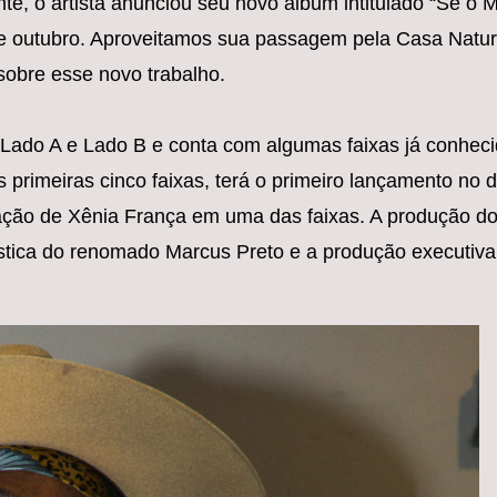
e, o artista anunciou seu novo álbum intitulado “Se o 
e outubro. Aproveitamos sua passagem pela Casa Natu
sobre esse novo trabalho.
 Lado A e Lado B e conta com algumas faixas já conhec
 primeiras cinco faixas, terá o primeiro lançamento no d
pação de Xênia França em uma das faixas. A produção d
ística do renomado Marcus Preto e a produção executiva