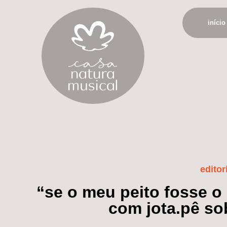
início
editor
“se o meu peito fosse o
com jota.pê so