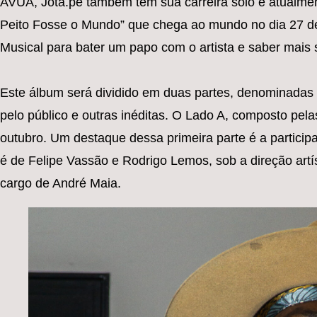
AVUÁ, Jota.pê também tem sua carreira solo e atualment
Peito Fosse o Mundo” que chega ao mundo no dia 27 d
Musical para bater um papo com o artista e saber mais 
Este álbum será dividido em duas partes, denominadas
pelo público e outras inéditas. O Lado A, composto pelas
outubro. Um destaque dessa primeira parte é a partici
é de Felipe Vassão e Rodrigo Lemos, sob a direção art
cargo de André Maia.