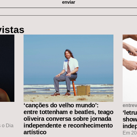
enviar
vistas
‘canções do velho mundo’:
entrev
entre tottenham e beatles, teago
‘letr
oliveira conversa sobre jornada
show
independente e reconhecimento
indep
 o Dia
artístico
Em 202