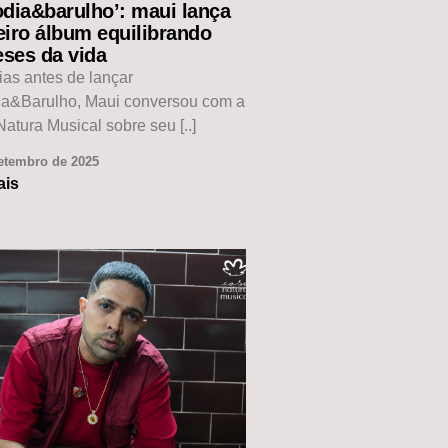
odia&barulho’: maui lança
eiro álbum equilibrando
eses da vida
ias antes de lançar
ia&Barulho, Maui conversou com a
atura Musical sobre seu [..]
etembro de 2025
ais