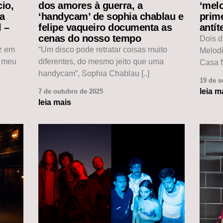
io,
dos amores à guerra, a
‘mel
da
‘handycam’ de sophia chablau e
prim
l –
felipe vaqueiro documenta as
antít
cenas do nosso tempo
Dois d
ez em
“Um disco pode retratar coisas muito
Melod
o meu
diferentes, do mesmo jeito que uma
Casa N
handycam”, Sophia Chablau [..]
19 de s
leia m
7 de outubro de 2025
leia mais