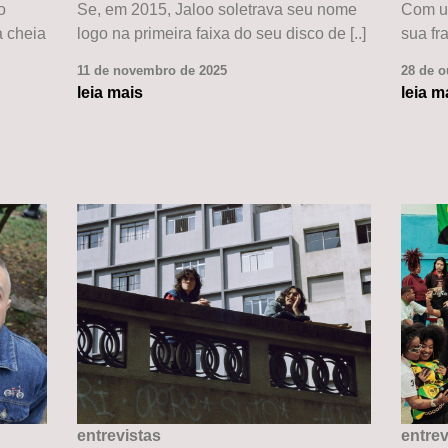
o
Se, em 2015, Jaloo soletrava seu nome
Com um
 cheia
logo na primeira faixa do seu disco de [..]
sua fra
11 de novembro de 2025
28 de o
leia mais
leia m
entrevistas
entrev