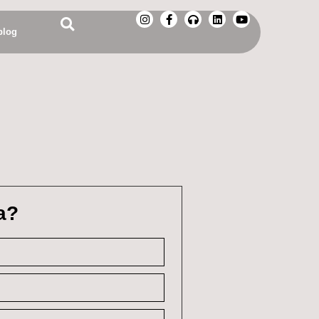
blog
a?