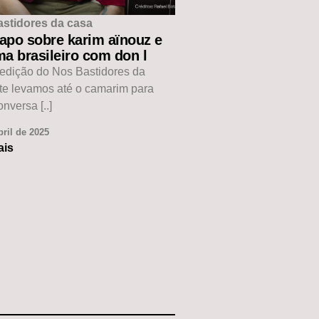
astidores da casa
apo sobre karim aïnouz e
a brasileiro com don l
edição do Nos Bastidores da
te levamos até o camarim para
nversa [..]
bril de 2025
ais