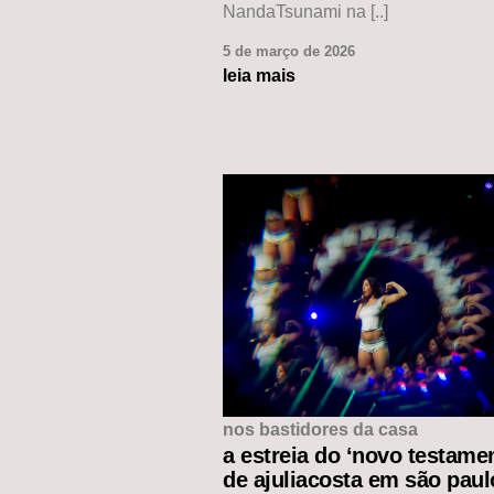
NandaTsunami na [..]
5 de março de 2026
leia mais
nos bastidores da casa
a estreia do ‘novo testame
de ajuliacosta em são paul