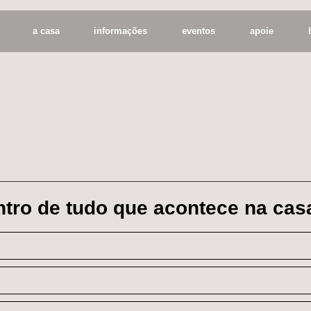
a casa
informações
eventos
apoie
entro de tudo que acontece na cas