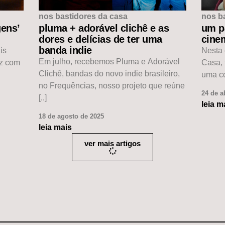
nos bastidores da casa
nos b
ens’
pluma + adorável clichê e as
um p
dores e delícias de ter uma
cinem
banda indie
is
Nesta 
Em julho, recebemos Pluma e Adorável
ez com
Casa, 
Clichê, bandas do novo indie brasileiro,
uma co
no Frequências, nosso projeto que reúne
24 de a
[..]
leia m
18 de agosto de 2025
leia mais
ver mais artigos