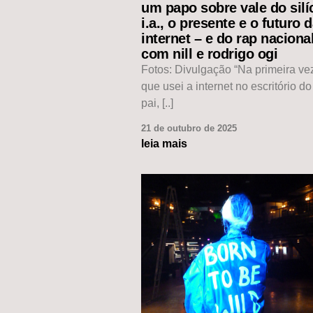
um papo sobre vale do silíc
i.a., o presente e o futuro 
internet – e do rap naciona
com nill e rodrigo ogi
Fotos: Divulgação “Na primeira v
que usei a internet no escritório d
pai, [..]
21 de outubro de 2025
leia mais