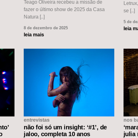
Teago Oliveira recebeu a missão de
Letrux
fazer o último show de 2025 da Casa
se [..]
Natura [..]
5 de d
8 de dezembro de 2025
leia m
leia mais
entrevistas
nos b
nto’
não foi só um insight: ‘#1’, de
‘mar
o
jaloo, completa 10 anos
julia