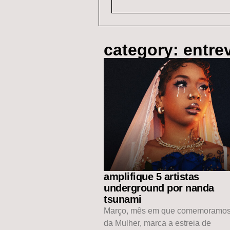
category: entre
amplifique 5 artistas
underground por nanda
tsunami
Março, mês em que comemoramos
da Mulher, marca a estreia de