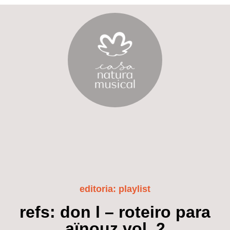
editoria:
playlist
refs: don l – roteiro para
aïnouz vol. 2