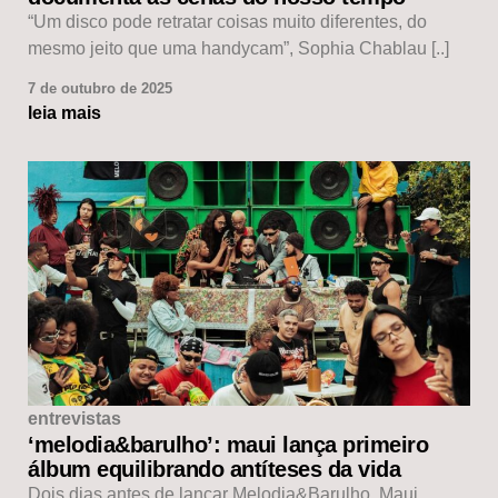
“Um disco pode retratar coisas muito diferentes, do
mesmo jeito que uma handycam”, Sophia Chablau [..]
7 de outubro de 2025
leia mais
entrevistas
‘melodia&barulho’: maui lança primeiro
álbum equilibrando antíteses da vida
Dois dias antes de lançar Melodia&Barulho, Maui