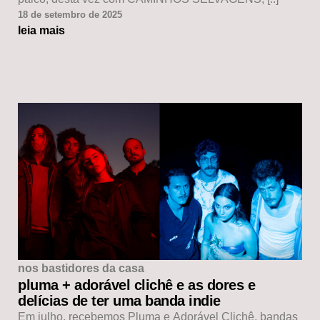
18 de setembro de 2025
leia mais
nos bastidores da casa
pluma + adorável clichê e as dores e
delícias de ter uma banda indie
Em julho, recebemos Pluma e Adorável Clichê, bandas