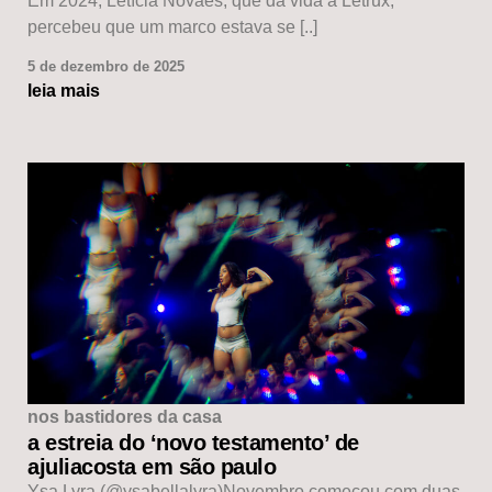
Em 2024, Letícia Novaes, que dá vida à Letrux,
percebeu que um marco estava se [..]
5 de dezembro de 2025
leia mais
nos bastidores da casa
a estreia do ‘novo testamento’ de
ajuliacosta em são paulo
Ysa Lyra (@ysabellalyra)Novembro começou com duas