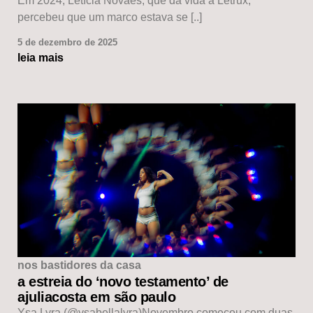
Em 2024, Letícia Novaes, que dá vida à Letrux,
percebeu que um marco estava se [..]
5 de dezembro de 2025
leia mais
nos bastidores da casa
a estreia do ‘novo testamento’ de
ajuliacosta em são paulo
Ysa Lyra (@ysabellalyra)Novembro começou com duas