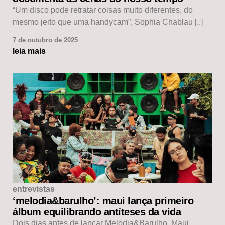
“Um disco pode retratar coisas muito diferentes, do
mesmo jeito que uma handycam”, Sophia Chablau [..]
7 de outubro de 2025
leia mais
entrevistas
‘melodia&barulho’: maui lança primeiro
álbum equilibrando antíteses da vida
Dois dias antes de lançar Melodia&Barulho, Maui