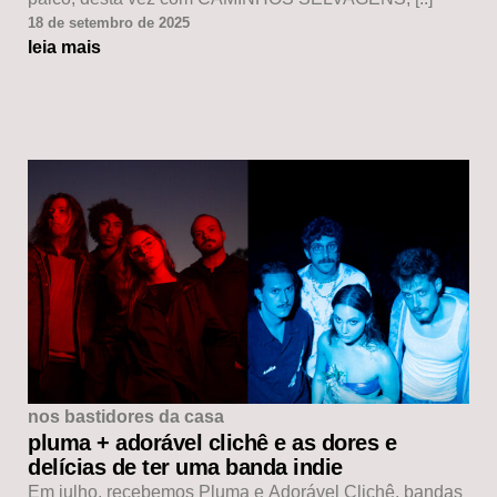
18 de setembro de 2025
leia mais
nos bastidores da casa
pluma + adorável clichê e as dores e
delícias de ter uma banda indie
Em julho, recebemos Pluma e Adorável Clichê, bandas