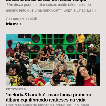
“Um disco pode retratar coisas muito diferentes, do
mesmo jeito que uma handycam”, Sophia Chablau [..]
7 de outubro de 2025
leia mais
entrevistas
‘melodia&barulho’: maui lança primeiro
álbum equilibrando antíteses da vida
Dois dias antes de lançar Melodia&Barulho, Maui