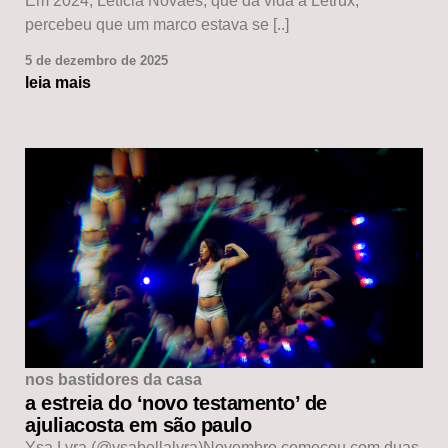
Em 2024, Letícia Novaes, que dá vida à Letrux,
percebeu que um marco estava se [..]
5 de dezembro de 2025
leia mais
nos bastidores da casa
a estreia do ‘novo testamento’ de
ajuliacosta em são paulo
Ysa Lyra (@ysabellalyra)Novembro começou com duas