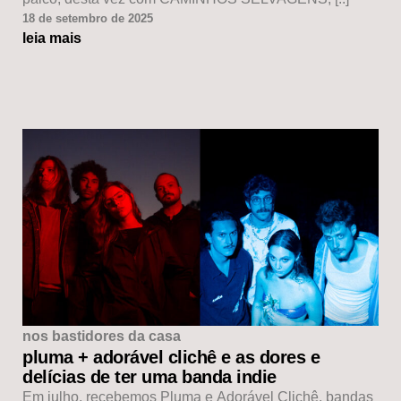
18 de setembro de 2025
leia mais
nos bastidores da casa
pluma + adorável clichê e as dores e
delícias de ter uma banda indie
Em julho, recebemos Pluma e Adorável Clichê, bandas