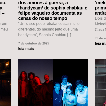
io,
dos amores à guerra, a
‘mel
da
‘handycam’ de sophia chablau e
prim
l –
felipe vaqueiro documenta as
antít
cenas do nosso tempo
Dois d
ez em
“Um disco pode retratar coisas muito
Melod
o meu
diferentes, do mesmo jeito que uma
Casa N
handycam”, Sophia Chablau [..]
19 de s
leia m
7 de outubro de 2025
leia mais