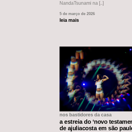
NandaTsunami na [..]
5 de março de 2026
leia mais
nos bastidores da casa
a estreia do ‘novo testame
de ajuliacosta em são paul