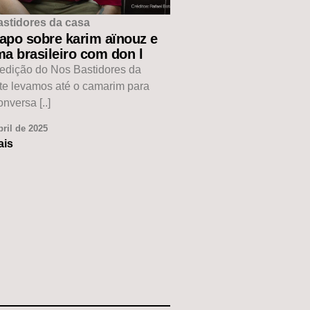
astidores da casa
apo sobre karim aïnouz e
a brasileiro com don l
edição do Nos Bastidores da
te levamos até o camarim para
nversa [..]
bril de 2025
ais