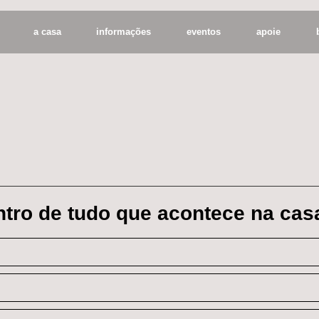
a casa
informações
eventos
apoie
entro de tudo que acontece na cas