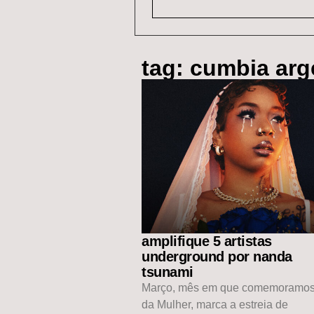
tag: cumbia arg
amplifique 5 artistas
underground por nanda
tsunami
Março, mês em que comemoramos
da Mulher, marca a estreia de