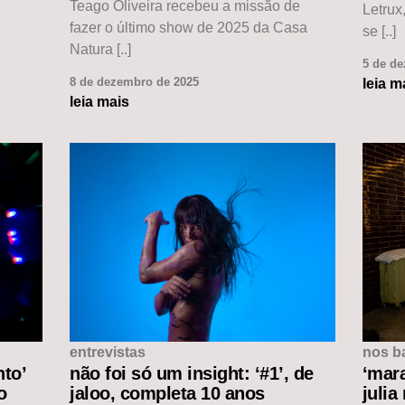
Teago Oliveira recebeu a missão de
Letrux
fazer o último show de 2025 da Casa
se [..]
Natura [..]
5 de d
8 de dezembro de 2025
leia m
leia mais
entrevistas
nos b
nto’
não foi só um insight: ‘#1’, de
‘mar
o
jaloo, completa 10 anos
julia