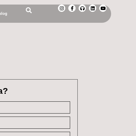
blog
a?