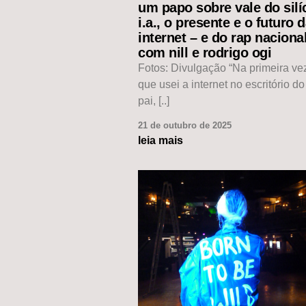
um papo sobre vale do silíc
i.a., o presente e o futuro 
internet – e do rap naciona
com nill e rodrigo ogi
Fotos: Divulgação “Na primeira v
que usei a internet no escritório d
pai, [..]
21 de outubro de 2025
leia mais