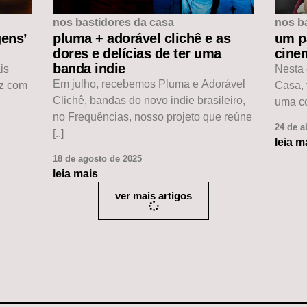
nos bastidores da casa
nos b
ens’
pluma + adorável clichê e as
um p
dores e delícias de ter uma
cinem
banda indie
is
Nesta 
Em julho, recebemos Pluma e Adorável
ez com
Casa, 
Clichê, bandas do novo indie brasileiro,
uma co
no Frequências, nosso projeto que reúne
24 de a
[..]
leia m
18 de agosto de 2025
leia mais
ver mais artigos