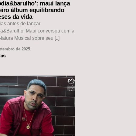
odia&barulho’: maui lança
eiro álbum equilibrando
eses da vida
ias antes de lançar
ia&Barulho, Maui conversou com a
atura Musical sobre seu [..]
etembro de 2025
ais