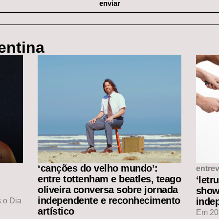
enviar
entina
‘canções do velho mundo’:
entrev
entre tottenham e beatles, teago
‘letr
oliveira conversa sobre jornada
show
independente e reconhecimento
indep
 o Dia
artístico
Em 202