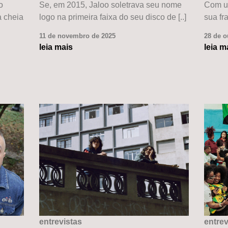
o
Se, em 2015, Jaloo soletrava seu nome
Com um
 cheia
logo na primeira faixa do seu disco de [..]
sua fra
11 de novembro de 2025
28 de o
leia mais
leia m
entrevistas
entrev