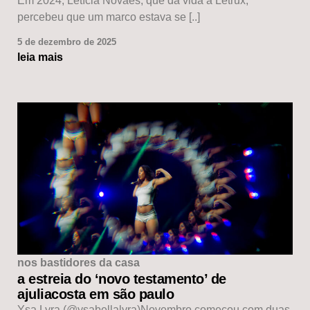
Em 2024, Letícia Novaes, que dá vida à Letrux,
percebeu que um marco estava se [..]
5 de dezembro de 2025
leia mais
nos bastidores da casa
a estreia do ‘novo testamento’ de
ajuliacosta em são paulo
Ysa Lyra (@ysabellalyra)Novembro começou com duas