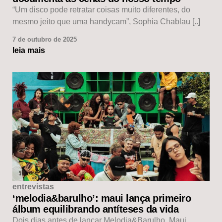
“Um disco pode retratar coisas muito diferentes, do
mesmo jeito que uma handycam”, Sophia Chablau [..]
7 de outubro de 2025
leia mais
entrevistas
‘melodia&barulho’: maui lança primeiro
álbum equilibrando antíteses da vida
Dois dias antes de lançar Melodia&Barulho, Maui