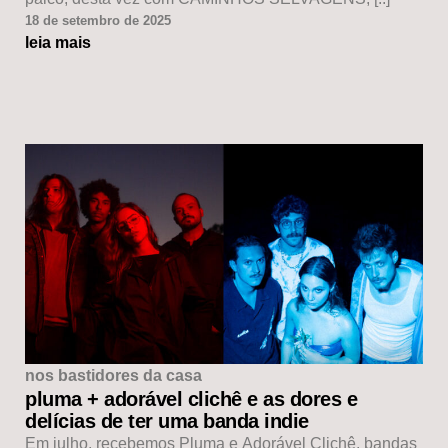
18 de setembro de 2025
leia mais
nos bastidores da casa
pluma + adorável clichê e as dores e
delícias de ter uma banda indie
Em julho, recebemos Pluma e Adorável Clichê, bandas