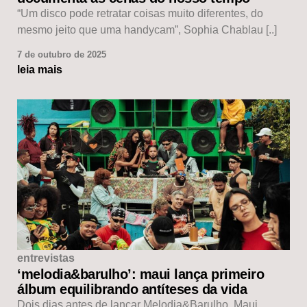
“Um disco pode retratar coisas muito diferentes, do
mesmo jeito que uma handycam”, Sophia Chablau [..]
7 de outubro de 2025
leia mais
entrevistas
‘melodia&barulho’: maui lança primeiro
álbum equilibrando antíteses da vida
Dois dias antes de lançar Melodia&Barulho, Maui