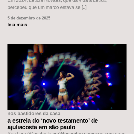
Em 2024, Letícia Novaes, que dá vida à Letrux,
percebeu que um marco estava se [..]
5 de dezembro de 2025
leia mais
nos bastidores da casa
a estreia do ‘novo testamento’ de
ajuliacosta em são paulo
Ysa Lyra (@ysabellalyra)Novembro começou com duas