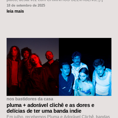
18 de setembro de 2025
leia mais
nos bastidores da casa
pluma + adorável clichê e as dores e
delícias de ter uma banda indie
Em julho, recebemos Pluma e Adorável Clichê, bandas