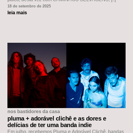
18 de setembro de 2025
leia mais
nos bastidores da casa
pluma + adorável clichê e as dores e
delícias de ter uma banda indie
Em julho, recebemos Pluma e Adorável Clichê, bandas