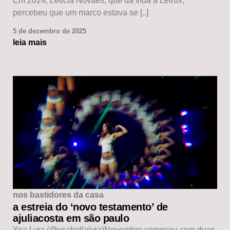
Em 2024, Letícia Novaes, que dá vida à Letrux,
percebeu que um marco estava se [..]
5 de dezembro de 2025
leia mais
nos bastidores da casa
a estreia do ‘novo testamento’ de
ajuliacosta em são paulo
Ysa Lyra (@ysabellalyra)Novembro começou com duas