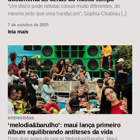
“Um disco pode retratar coisas muito diferentes, do
mesmo jeito que uma handycam”, Sophia Chablau [..]
7 de outubro de 2025
leia mais
entrevistas
‘melodia&barulho’: maui lança primeiro
álbum equilibrando antíteses da vida
Dois dias antes de lançar Melodia&Barulho, Maui