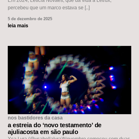
Em 2024, Letícia Novaes, que dá vida à Letrux,
percebeu que um marco estava se [..]
5 de dezembro de 2025
leia mais
nos bastidores da casa
a estreia do ‘novo testamento’ de
ajuliacosta em são paulo
Ysa Lyra (@ysabellalyra)Novembro começou com duas