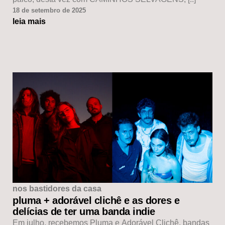
18 de setembro de 2025
leia mais
nos bastidores da casa
pluma + adorável clichê e as dores e
delícias de ter uma banda indie
Em julho, recebemos Pluma e Adorável Clichê, bandas