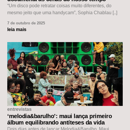
“Um disco pode retratar coisas muito diferentes, do
mesmo jeito que uma handycam”, Sophia Chablau [..]
7 de outubro de 2025
leia mais
entrevistas
‘melodia&barulho’: maui lança primeiro
álbum equilibrando antíteses da vida
Dois dias antes de lançar Melodia&Barulho, Maui