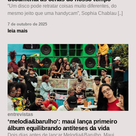
“Um disco pode retratar coisas muito diferentes, do
mesmo jeito que uma handycam”, Sophia Chablau [..]
7 de outubro de 2025
leia mais
entrevistas
‘melodia&barulho’: maui lança primeiro
álbum equilibrando antíteses da vida
Dois dias antes de lançar Melodia&Barulho, Maui