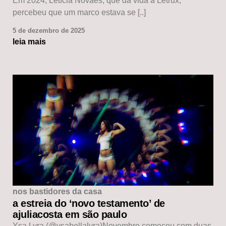
Em 2024, Letícia Novaes, que dá vida à Letrux,
percebeu que um marco estava se [..]
5 de dezembro de 2025
leia mais
nos bastidores da casa
a estreia do ‘novo testamento’ de
ajuliacosta em são paulo
Ysa Lyra (@ysabellalyra)Novembro começou com duas