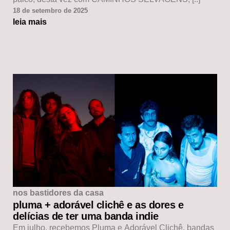
18 de setembro de 2025
leia mais
nos bastidores da casa
pluma + adorável clichê e as dores e
delícias de ter uma banda indie
Em julho, recebemos Pluma e Adorável Clichê, bandas