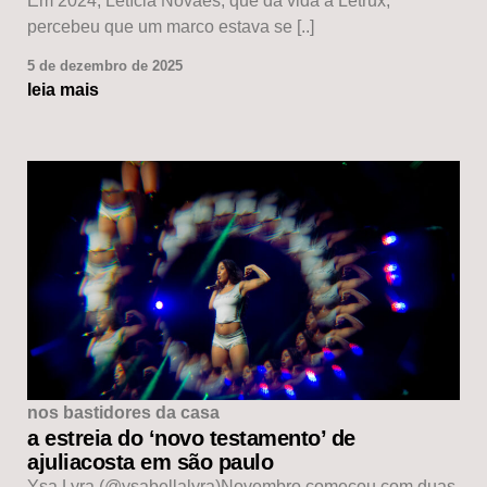
Em 2024, Letícia Novaes, que dá vida à Letrux,
percebeu que um marco estava se [..]
5 de dezembro de 2025
leia mais
nos bastidores da casa
a estreia do ‘novo testamento’ de
ajuliacosta em são paulo
Ysa Lyra (@ysabellalyra)Novembro começou com duas