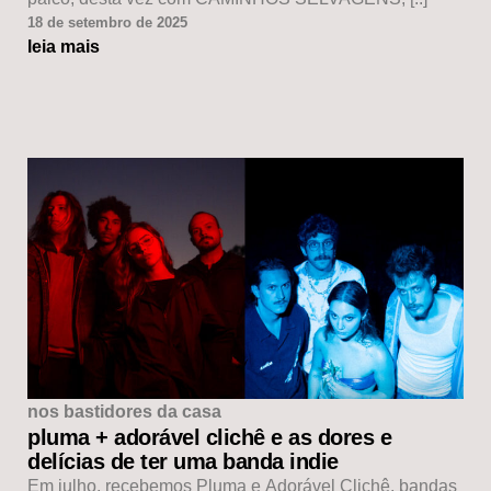
18 de setembro de 2025
leia mais
nos bastidores da casa
pluma + adorável clichê e as dores e
delícias de ter uma banda indie
Em julho, recebemos Pluma e Adorável Clichê, bandas