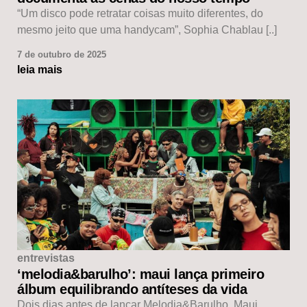
“Um disco pode retratar coisas muito diferentes, do
mesmo jeito que uma handycam”, Sophia Chablau [..]
7 de outubro de 2025
leia mais
entrevistas
‘melodia&barulho’: maui lança primeiro
álbum equilibrando antíteses da vida
Dois dias antes de lançar Melodia&Barulho, Maui