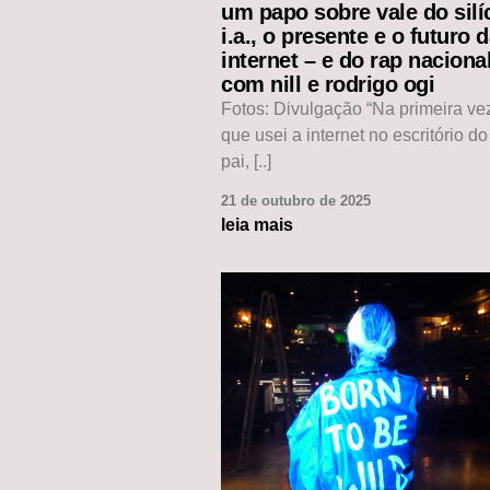
um papo sobre vale do silíc
i.a., o presente e o futuro 
internet – e do rap naciona
com nill e rodrigo ogi
Fotos: Divulgação “Na primeira v
que usei a internet no escritório d
pai, [..]
21 de outubro de 2025
leia mais