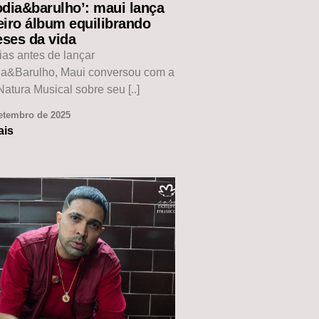
odia&barulho’: maui lança
eiro álbum equilibrando
eses da vida
ias antes de lançar
ia&Barulho, Maui conversou com a
atura Musical sobre seu [..]
etembro de 2025
ais