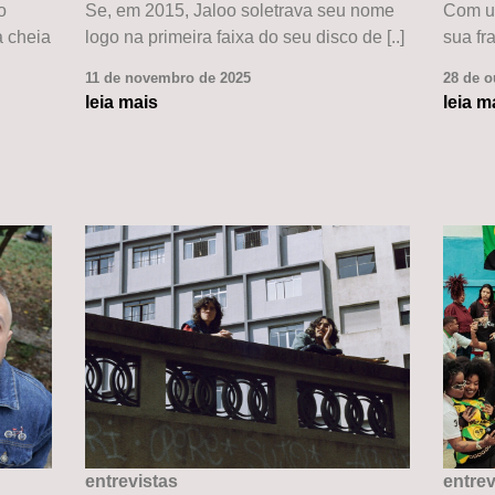
o
Se, em 2015, Jaloo soletrava seu nome
Com um
 cheia
logo na primeira faixa do seu disco de [..]
sua fra
11 de novembro de 2025
28 de o
leia mais
leia m
entrevistas
entrev