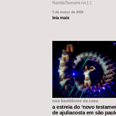
NandaTsunami na [..]
5 de março de 2026
leia mais
nos bastidores da casa
a estreia do ‘novo testame
de ajuliacosta em são paul