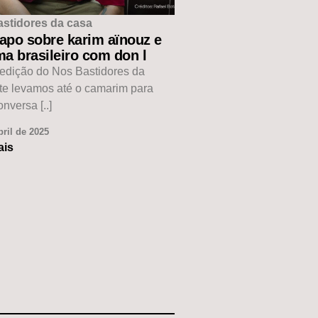
astidores da casa
apo sobre karim aïnouz e
a brasileiro com don l
edição do Nos Bastidores da
te levamos até o camarim para
nversa [..]
bril de 2025
ais