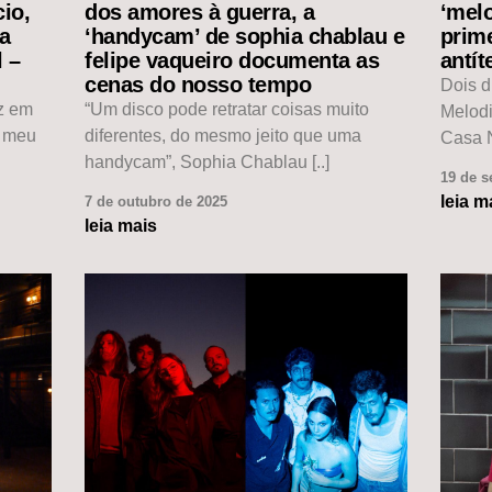
io,
dos amores à guerra, a
‘mel
da
‘handycam’ de sophia chablau e
prim
l –
felipe vaqueiro documenta as
antít
cenas do nosso tempo
Dois d
ez em
“Um disco pode retratar coisas muito
Melod
o meu
diferentes, do mesmo jeito que uma
Casa N
handycam”, Sophia Chablau [..]
19 de s
leia m
7 de outubro de 2025
leia mais