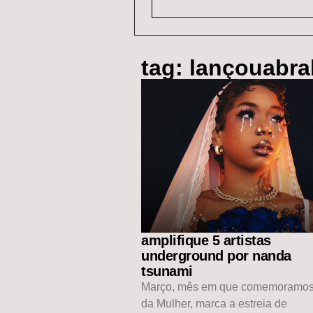
tag: lançouabr
amplifique 5 artistas
underground por nanda
tsunami
Março, mês em que comemoramos
da Mulher, marca a estreia de