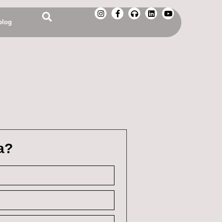
blog
a?