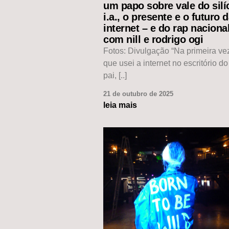
um papo sobre vale do silíc
i.a., o presente e o futuro 
internet – e do rap naciona
com nill e rodrigo ogi
Fotos: Divulgação “Na primeira v
que usei a internet no escritório d
pai, [..]
21 de outubro de 2025
leia mais