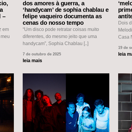
io,
dos amores à guerra, a
‘mel
da
‘handycam’ de sophia chablau e
prim
l –
felipe vaqueiro documenta as
antít
cenas do nosso tempo
Dois d
ez em
“Um disco pode retratar coisas muito
Melod
o meu
diferentes, do mesmo jeito que uma
Casa N
handycam”, Sophia Chablau [..]
19 de s
leia m
7 de outubro de 2025
leia mais