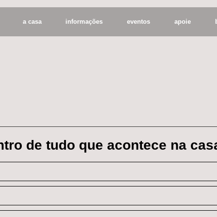
a casa
informações
eventos
apoie
entro de tudo que acontece na cas