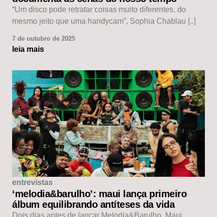
“Um disco pode retratar coisas muito diferentes, do
mesmo jeito que uma handycam”, Sophia Chablau [..]
7 de outubro de 2025
leia mais
entrevistas
‘melodia&barulho’: maui lança primeiro
álbum equilibrando antíteses da vida
Dois dias antes de lançar Melodia&Barulho, Maui