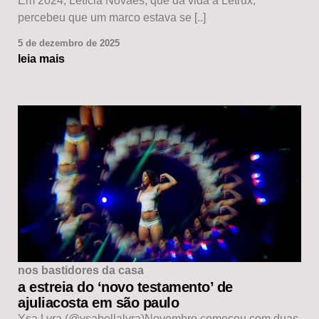
Em 2024, Letícia Novaes, que dá vida à Letrux,
percebeu que um marco estava se [..]
5 de dezembro de 2025
leia mais
nos bastidores da casa
a estreia do ‘novo testamento’ de
ajuliacosta em são paulo
Ysa Lyra (@ysabellalyra)Novembro começou com duas