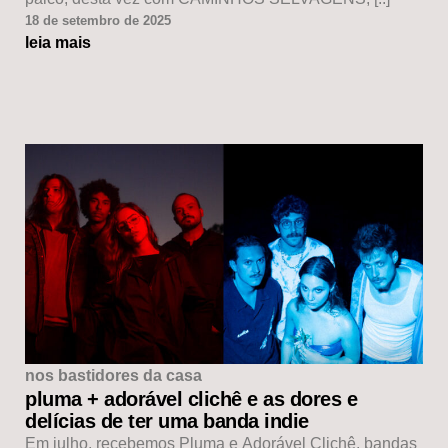
18 de setembro de 2025
leia mais
nos bastidores da casa
pluma + adorável clichê e as dores e
delícias de ter uma banda indie
Em julho, recebemos Pluma e Adorável Clichê, bandas