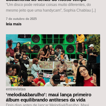
“Um disco pode retratar coisas muito diferentes, do
mesmo jeito que uma handycam”, Sophia Chablau [..]
7 de outubro de 2025
leia mais
entrevistas
‘melodia&barulho’: maui lança primeiro
álbum equilibrando antíteses da vida
Dois dias antes de lançar Melodia&Barulho, Maui