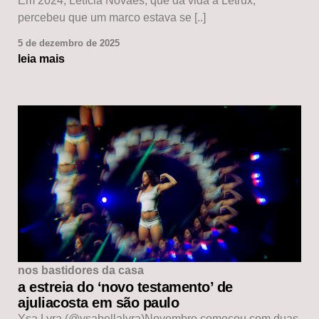
Em 2024, Letícia Novaes, que dá vida à Letrux,
percebeu que um marco estava se [..]
5 de dezembro de 2025
leia mais
nos bastidores da casa
a estreia do ‘novo testamento’ de
ajuliacosta em são paulo
Ysa Lyra (@ysabellalyra)Novembro começou com duas