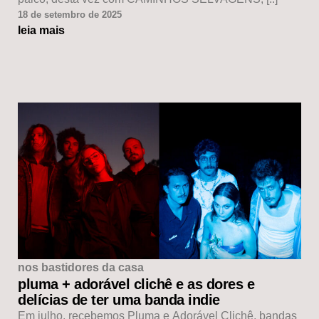
18 de setembro de 2025
leia mais
nos bastidores da casa
pluma + adorável clichê e as dores e
delícias de ter uma banda indie
Em julho, recebemos Pluma e Adorável Clichê, bandas