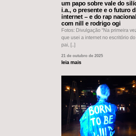
um papo sobre vale do silíc
i.a., o presente e o futuro 
internet – e do rap naciona
com nill e rodrigo ogi
Fotos: Divulgação “Na primeira v
que usei a internet no escritório d
pai, [..]
21 de outubro de 2025
leia mais