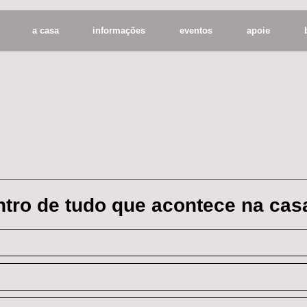
a casa
informações
eventos
apoie
entro de tudo que acontece na cas