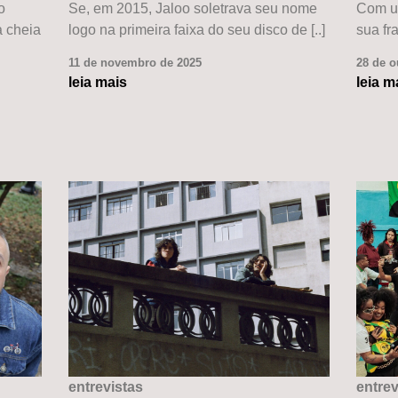
o
Se, em 2015, Jaloo soletrava seu nome
Com um
 cheia
logo na primeira faixa do seu disco de [..]
sua fra
11 de novembro de 2025
28 de o
leia mais
leia m
entrevistas
entrev