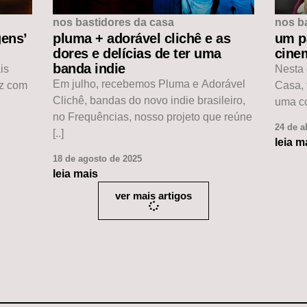
nos bastidores da casa
nos b
ens’
pluma + adorável clichê e as
um p
dores e delícias de ter uma
cinem
banda indie
is
Nesta 
Em julho, recebemos Pluma e Adorável
ez com
Casa, 
Clichê, bandas do novo indie brasileiro,
uma co
no Frequências, nosso projeto que reúne
24 de a
[..]
leia m
18 de agosto de 2025
leia mais
ver mais artigos