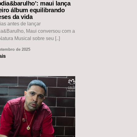
odia&barulho’: maui lança
eiro álbum equilibrando
eses da vida
ias antes de lançar
ia&Barulho, Maui conversou com a
atura Musical sobre seu [..]
etembro de 2025
ais