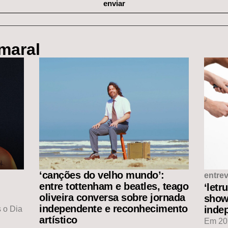
enviar
amaral
‘canções do velho mundo’:
entrev
entre tottenham e beatles, teago
‘letr
oliveira conversa sobre jornada
show
independente e reconhecimento
indep
 o Dia
artístico
Em 202