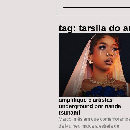
tag: tarsila do 
amplifique 5 artistas
underground por nanda
tsunami
Março, mês em que comemoramos
da Mulher, marca a estreia de