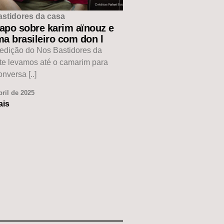
astidores da casa
apo sobre karim aïnouz e
a brasileiro com don l
edição do Nos Bastidores da
te levamos até o camarim para
nversa [..]
bril de 2025
ais