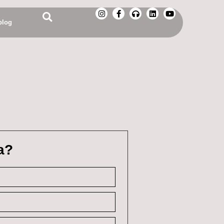
blog
a?