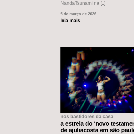
NandaTsunami na [..]
5 de março de 2026
leia mais
nos bastidores da casa
a estreia do ‘novo testame
de ajuliacosta em são paul