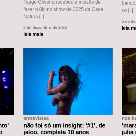
Teago Oliveira recebeu a missão de
Letrux
fazer o último show de 2025 da Casa
se [..]
Natura [..]
5 de d
8 de dezembro de 2025
leia m
leia mais
entrevistas
nos b
nto’
não foi só um insight: ‘#1’, de
‘mar
o
jaloo, completa 10 anos
julia