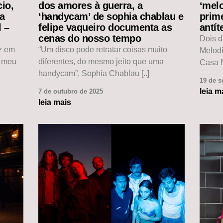
io,
dos amores à guerra, a
‘mel
da
‘handycam’ de sophia chablau e
prim
l –
felipe vaqueiro documenta as
antít
cenas do nosso tempo
Dois d
ez em
“Um disco pode retratar coisas muito
Melod
o meu
diferentes, do mesmo jeito que uma
Casa N
handycam”, Sophia Chablau [..]
19 de s
leia m
7 de outubro de 2025
leia mais