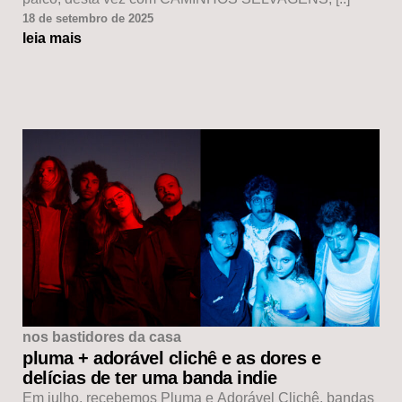
18 de setembro de 2025
leia mais
nos bastidores da casa
pluma + adorável clichê e as dores e
delícias de ter uma banda indie
Em julho, recebemos Pluma e Adorável Clichê, bandas