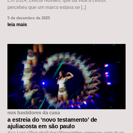
Em 2024, Letícia Novaes, que dá vida à Letrux,
percebeu que um marco estava se [..]
5 de dezembro de 2025
leia mais
nos bastidores da casa
a estreia do ‘novo testamento’ de
ajuliacosta em são paulo
Ysa Lyra (@ysabellalyra)Novembro começou com duas