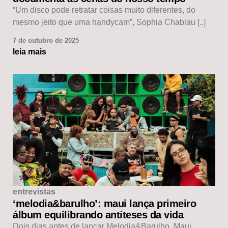
“Um disco pode retratar coisas muito diferentes, do
mesmo jeito que uma handycam”, Sophia Chablau [..]
7 de outubro de 2025
leia mais
entrevistas
‘melodia&barulho’: maui lança primeiro
álbum equilibrando antíteses da vida
Dois dias antes de lançar Melodia&Barulho, Maui