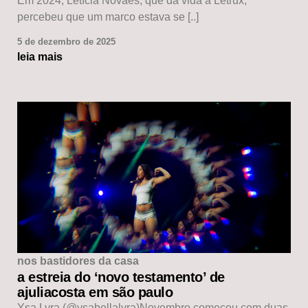
Em 2024, Letícia Novaes, que dá vida à Letrux,
percebeu que um marco estava se [..]
5 de dezembro de 2025
leia mais
nos bastidores da casa
a estreia do ‘novo testamento’ de
ajuliacosta em são paulo
Ysa Lyra (@ysabellalyra)Novembro começou com duas