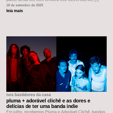
18 de setembro de 2025
leia mais
nos bastidores da casa
pluma + adorável clichê e as dores e
delícias de ter uma banda indie
Em julho, recebemos Pluma e Adorável Clichê, bandas