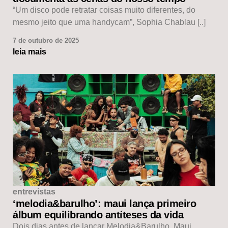
“Um disco pode retratar coisas muito diferentes, do
mesmo jeito que uma handycam”, Sophia Chablau [..]
7 de outubro de 2025
leia mais
entrevistas
‘melodia&barulho’: maui lança primeiro
álbum equilibrando antíteses da vida
Dois dias antes de lançar Melodia&Barulho, Maui