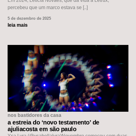
Em 2024, Letícia Novaes, que dá vida à Letrux,
percebeu que um marco estava se [..]
5 de dezembro de 2025
leia mais
nos bastidores da casa
a estreia do ‘novo testamento’ de
ajuliacosta em são paulo
Ysa Lyra (@ysabellalyra)Novembro começou com duas