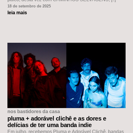
18 de setembro de 2025
leia mais
nos bastidores da casa
pluma + adorável clichê e as dores e
delícias de ter uma banda indie
Em julho, recebemos Pluma e Adorável Clichê, bandas