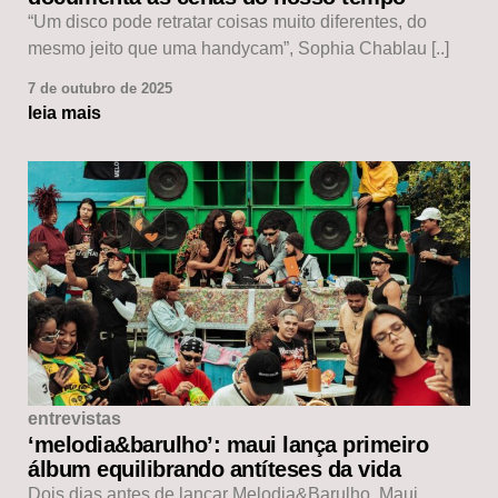
“Um disco pode retratar coisas muito diferentes, do
mesmo jeito que uma handycam”, Sophia Chablau [..]
7 de outubro de 2025
leia mais
entrevistas
‘melodia&barulho’: maui lança primeiro
álbum equilibrando antíteses da vida
Dois dias antes de lançar Melodia&Barulho, Maui