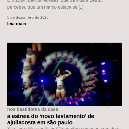
Em 2024, Letícia Novaes, que dá vida à Letrux,
percebeu que um marco estava se [..]
5 de dezembro de 2025
leia mais
nos bastidores da casa
a estreia do ‘novo testamento’ de
ajuliacosta em são paulo
Ysa Lyra (@ysabellalyra)Novembro começou com duas