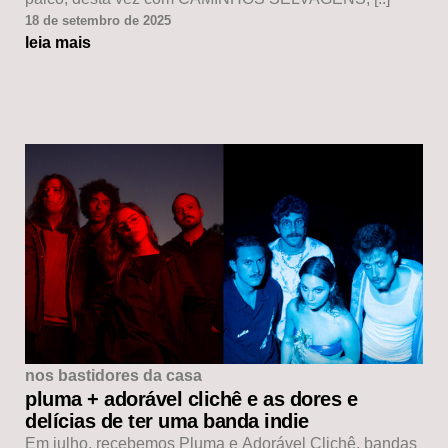
18 de setembro de 2025
leia mais
nos bastidores da casa
pluma + adorável clichê e as dores e
delícias de ter uma banda indie
Em julho, recebemos Pluma e Adorável Clichê, bandas