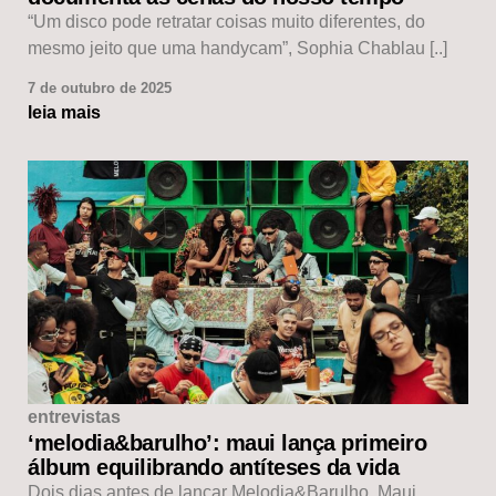
“Um disco pode retratar coisas muito diferentes, do
mesmo jeito que uma handycam”, Sophia Chablau [..]
7 de outubro de 2025
leia mais
entrevistas
‘melodia&barulho’: maui lança primeiro
álbum equilibrando antíteses da vida
Dois dias antes de lançar Melodia&Barulho, Maui