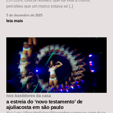
Em 2024, Letícia Novaes, que dá vida à Letrux,
percebeu que um marco estava se [..]
5 de dezembro de 2025
leia mais
nos bastidores da casa
a estreia do ‘novo testamento’ de
ajuliacosta em são paulo
Ysa Lyra (@ysabellalyra)Novembro começou com duas