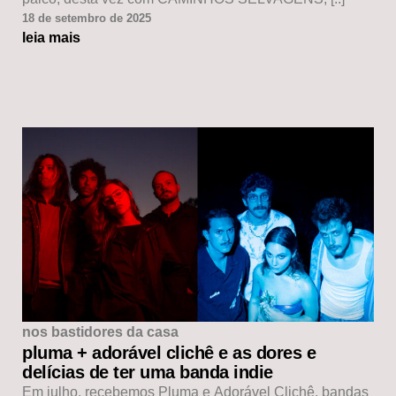
18 de setembro de 2025
leia mais
nos bastidores da casa
pluma + adorável clichê e as dores e
delícias de ter uma banda indie
Em julho, recebemos Pluma e Adorável Clichê, bandas