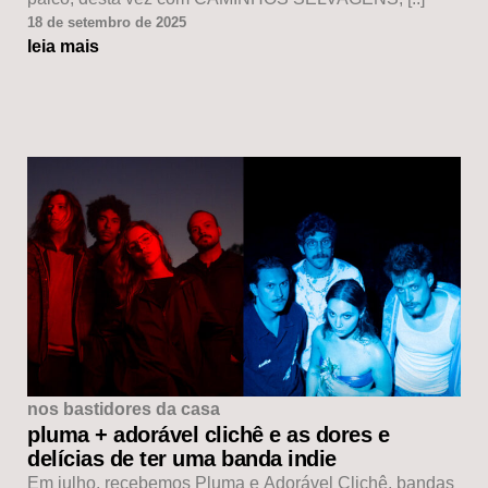
18 de setembro de 2025
leia mais
nos bastidores da casa
pluma + adorável clichê e as dores e
delícias de ter uma banda indie
Em julho, recebemos Pluma e Adorável Clichê, bandas