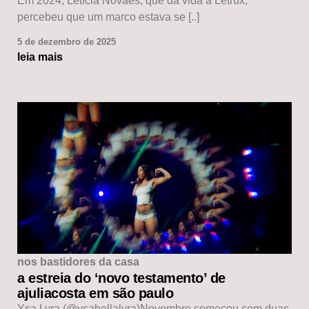
Em 2024, Letícia Novaes, que dá vida à Letrux,
percebeu que um marco estava se [..]
5 de dezembro de 2025
leia mais
nos bastidores da casa
a estreia do ‘novo testamento’ de
ajuliacosta em são paulo
Ysa Lyra (@ysabellalyra)Novembro começou com duas