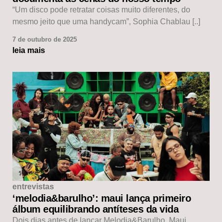
“Um disco pode retratar coisas muito diferentes, do
mesmo jeito que uma handycam”, Sophia Chablau [..]
7 de outubro de 2025
leia mais
entrevistas
‘melodia&barulho’: maui lança primeiro
álbum equilibrando antíteses da vida
Dois dias antes de lançar Melodia&Barulho, Maui