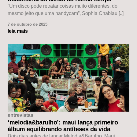
“Um disco pode retratar coisas muito diferentes, do
mesmo jeito que uma handycam”, Sophia Chablau [..]
7 de outubro de 2025
leia mais
entrevistas
‘melodia&barulho’: maui lança primeiro
álbum equilibrando antíteses da vida
Dois dias antes de lançar Melodia&Barulho, Maui