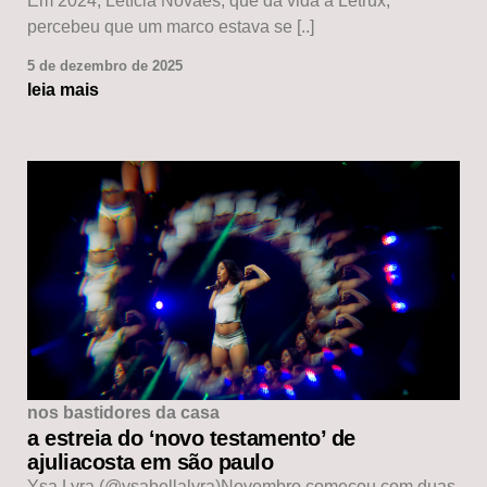
Em 2024, Letícia Novaes, que dá vida à Letrux,
percebeu que um marco estava se [..]
5 de dezembro de 2025
leia mais
nos bastidores da casa
a estreia do ‘novo testamento’ de
ajuliacosta em são paulo
Ysa Lyra (@ysabellalyra)Novembro começou com duas