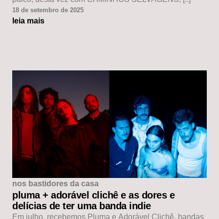
18 de setembro de 2025
leia mais
nos bastidores da casa
pluma + adorável clichê e as dores e
delícias de ter uma banda indie
Em julho, recebemos Pluma e Adorável Clichê, bandas