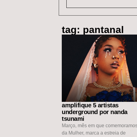
tag: pantanal
amplifique 5 artistas
underground por nanda
tsunami
Março, mês em que comemoramos
da Mulher, marca a estreia de