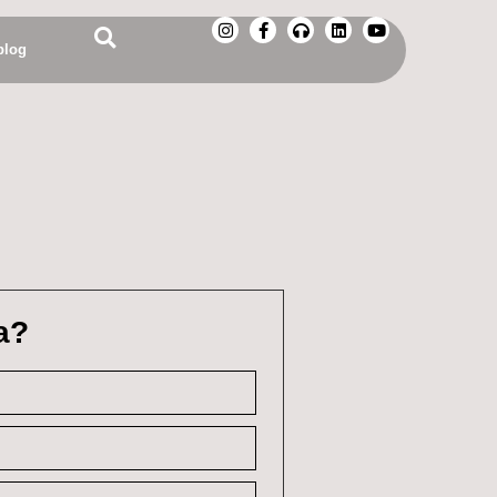
blog
a?