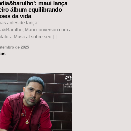
odia&barulho’: maui lança
eiro álbum equilibrando
eses da vida
ias antes de lançar
ia&Barulho, Maui conversou com a
atura Musical sobre seu [..]
etembro de 2025
ais