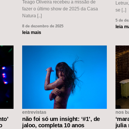
Teago Oliveira recebeu a missão de
Letrux
fazer o último show de 2025 da Casa
se [..]
Natura [..]
5 de d
8 de dezembro de 2025
leia m
leia mais
entrevistas
nos b
nto’
não foi só um insight: ‘#1’, de
‘mar
o
jaloo, completa 10 anos
julia