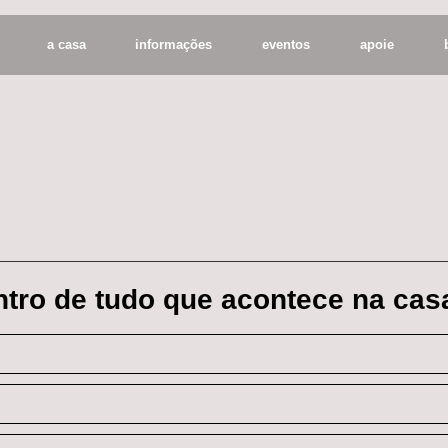
a casa
informações
eventos
apoie
entro de tudo que acontece na cas