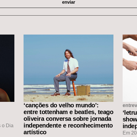
enviar
‘canções do velho mundo’:
entrev
entre tottenham e beatles, teago
‘letr
oliveira conversa sobre jornada
show
independente e reconhecimento
indep
 o Dia
artístico
Em 202