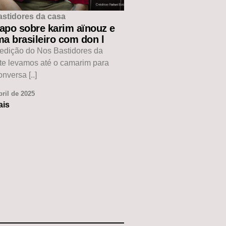
astidores da casa
apo sobre karim aïnouz e
a brasileiro com don l
edição do Nos Bastidores da
te levamos até o camarim para
nversa [..]
bril de 2025
ais