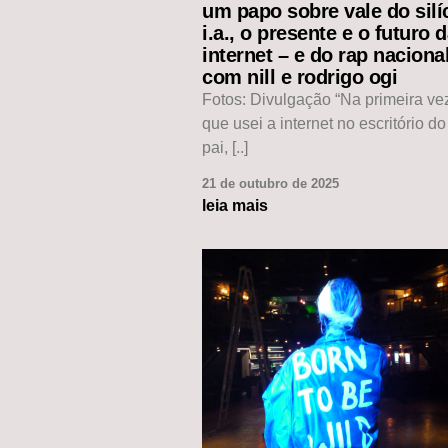
um papo sobre vale do silíc
i.a., o presente e o futuro 
internet – e do rap naciona
com nill e rodrigo ogi
Fotos: Divulgação “Na primeira v
que usei a internet no escritório d
pai, [..]
21 de outubro de 2025
leia mais