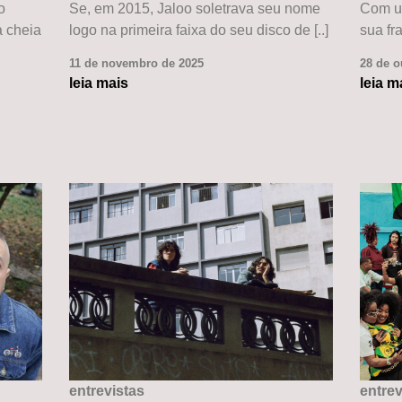
o
Se, em 2015, Jaloo soletrava seu nome
Com um
 cheia
logo na primeira faixa do seu disco de [..]
sua fra
11 de novembro de 2025
28 de o
leia mais
leia m
entrevistas
entrev