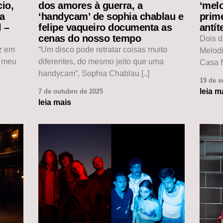
io,
dos amores à guerra, a
‘mel
da
‘handycam’ de sophia chablau e
prim
l –
felipe vaqueiro documenta as
antít
cenas do nosso tempo
Dois d
ez em
“Um disco pode retratar coisas muito
Melod
o meu
diferentes, do mesmo jeito que uma
Casa N
handycam”, Sophia Chablau [..]
19 de s
leia m
7 de outubro de 2025
leia mais