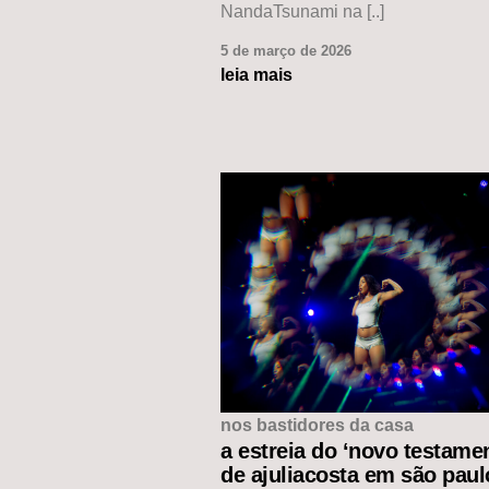
NandaTsunami na [..]
5 de março de 2026
leia mais
nos bastidores da casa
a estreia do ‘novo testame
de ajuliacosta em são paul