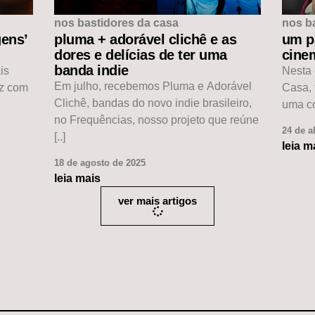
nos bastidores da casa
nos b
ens’
pluma + adorável clichê e as
um p
dores e delícias de ter uma
cinem
banda indie
is
Nesta 
Em julho, recebemos Pluma e Adorável
ez com
Casa, 
Clichê, bandas do novo indie brasileiro,
uma co
no Frequências, nosso projeto que reúne
24 de a
[..]
leia m
18 de agosto de 2025
leia mais
ver mais artigos