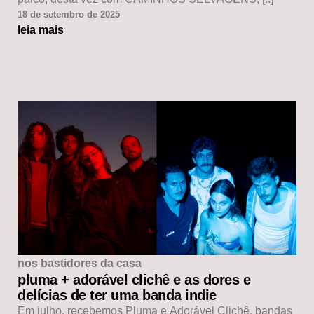
18 de setembro de 2025
leia mais
nos bastidores da casa
pluma + adorável clichê e as dores e
delícias de ter uma banda indie
Em julho, recebemos Pluma e Adorável Clichê, bandas