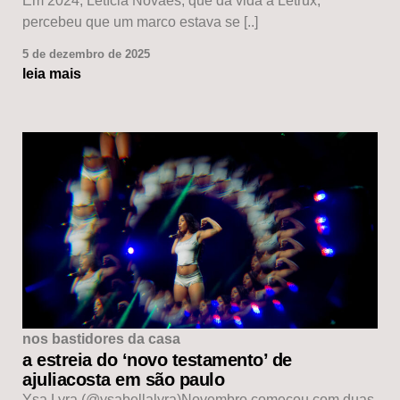
Em 2024, Letícia Novaes, que dá vida à Letrux,
percebeu que um marco estava se [..]
5 de dezembro de 2025
leia mais
nos bastidores da casa
a estreia do ‘novo testamento’ de
ajuliacosta em são paulo
Ysa Lyra (@ysabellalyra)Novembro começou com duas