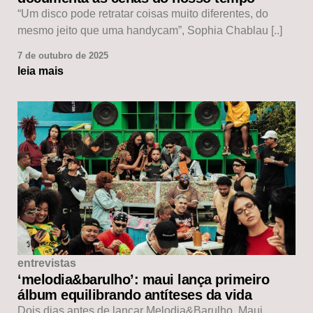
“Um disco pode retratar coisas muito diferentes, do
mesmo jeito que uma handycam”, Sophia Chablau [..]
7 de outubro de 2025
leia mais
entrevistas
‘melodia&barulho’: maui lança primeiro
álbum equilibrando antíteses da vida
Dois dias antes de lançar Melodia&Barulho, Maui